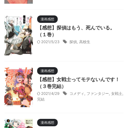
漫画感想
【感想】探偵はもう、死んでいる。
（１巻）
2021/5/23
探偵
,
高校生
漫画感想
【感想】女戦士ってモテないんです！
（３巻完結）
2021/4/29
コメディ
,
ファンタジー
,
女戦士
,
完結
漫画感想