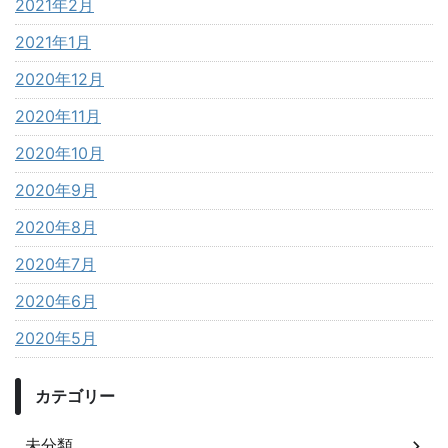
2021年2月
2021年1月
2020年12月
2020年11月
2020年10月
2020年9月
2020年8月
2020年7月
2020年6月
2020年5月
カテゴリー
未分類