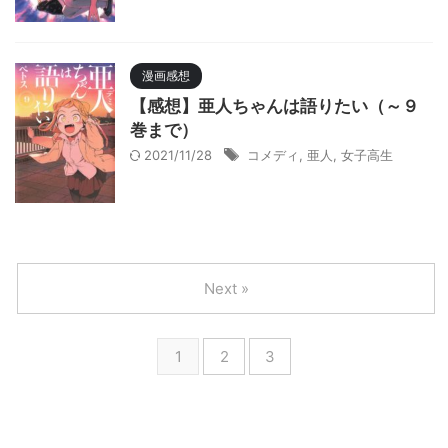
漫画感想
【感想】亜人ちゃんは語りたい（～９
巻まで）
2021/11/28
コメディ
,
亜人
,
女子高生
Next »
1
2
3