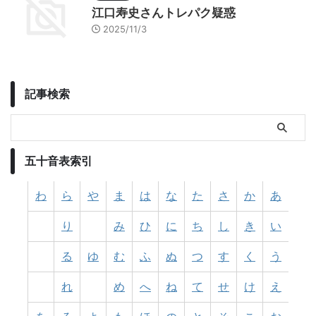
江口寿史さんトレパク疑惑
2025/11/3
記事検索
五十音表索引
わ
ら
や
ま
は
な
た
さ
か
あ
り
み
ひ
に
ち
し
き
い
る
ゆ
む
ふ
ぬ
つ
す
く
う
れ
め
へ
ね
て
せ
け
え