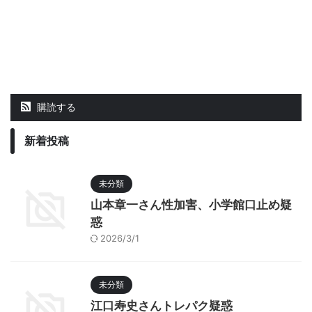
購読する
新着投稿
未分類
山本章一さん性加害、小学館口止め疑
惑
2026/3/1
未分類
江口寿史さんトレパク疑惑