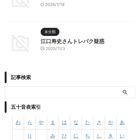
2026/1/19
未分類
江口寿史さんトレパク疑惑
2025/11/3
記事検索
五十音表索引
わ
ら
や
ま
は
な
た
さ
か
あ
り
み
ひ
に
ち
し
き
い