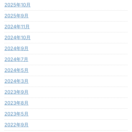
2025年10月
2025年9月
2024年11月
2024年10月
2024年9月
2024年7月
2024年5月
2024年3月
2023年9月
2023年8月
2023年5月
2022年9月