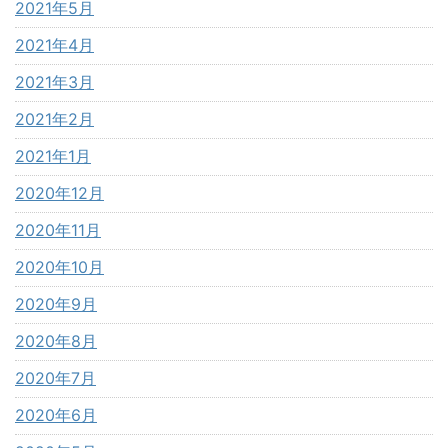
2021年5月
2021年4月
2021年3月
2021年2月
2021年1月
2020年12月
2020年11月
2020年10月
2020年9月
2020年8月
2020年7月
2020年6月