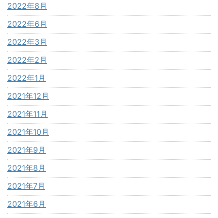
2022年8月
2022年6月
2022年3月
2022年2月
2022年1月
2021年12月
2021年11月
2021年10月
2021年9月
2021年8月
2021年7月
2021年6月