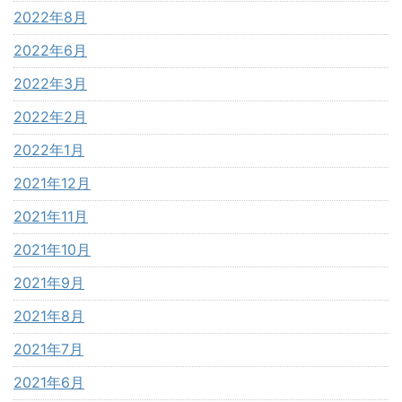
2022年8月
2022年6月
2022年3月
2022年2月
2022年1月
2021年12月
2021年11月
2021年10月
2021年9月
2021年8月
2021年7月
2021年6月