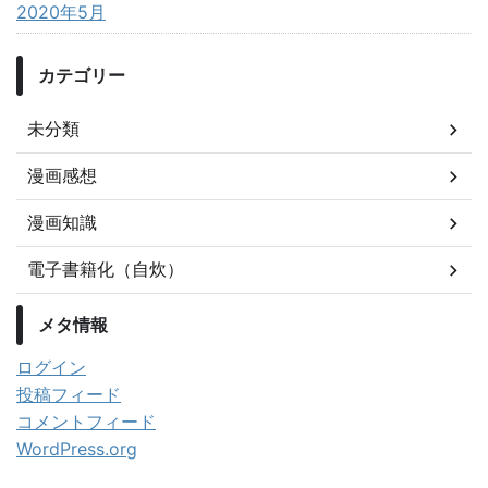
2020年5月
カテゴリー
未分類
漫画感想
漫画知識
電子書籍化（自炊）
メタ情報
ログイン
投稿フィード
コメントフィード
WordPress.org