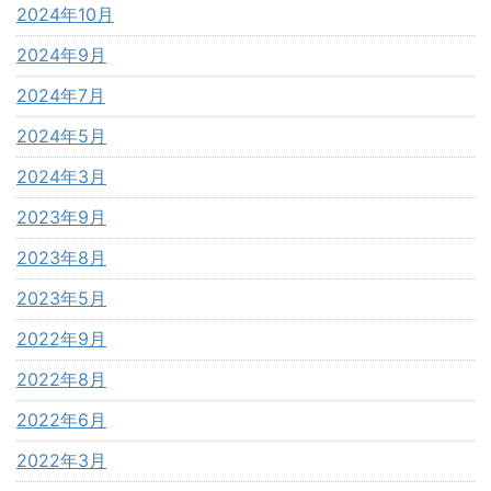
2024年10月
2024年9月
2024年7月
2024年5月
2024年3月
2023年9月
2023年8月
2023年5月
2022年9月
2022年8月
2022年6月
2022年3月