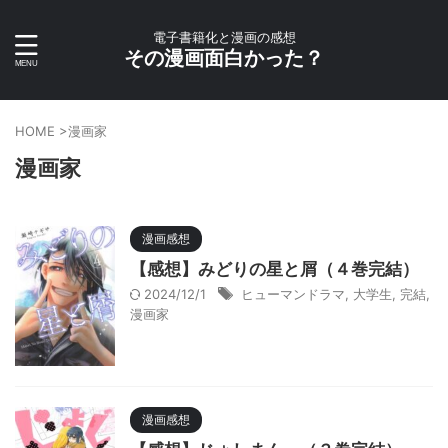
電子書籍化と漫画の感想
その漫画面白かった？
HOME
>
漫画家
漫画家
漫画感想
【感想】みどりの星と屑（４巻完結）
2024/12/1
ヒューマンドラマ
,
大学生
,
完結
,
漫画家
漫画感想