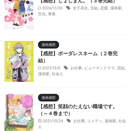
【感想】じょしまん。（３巻完結）
2024/11/30
女子高生
,
完結
,
恋愛
,
漫画家
,
百合
,
青春
漫画感想
【感想】ボーダレスネーム（２巻完
結）
2021/12/5
お仕事
,
ヒューマンドラマ
,
完結
,
漫画家
,
社会人
漫画感想
【感想】笑顔のたえない職場です。
（～４巻まで）
2021/10/24
お仕事
,
コメディ
,
漫画家
,
社会
人