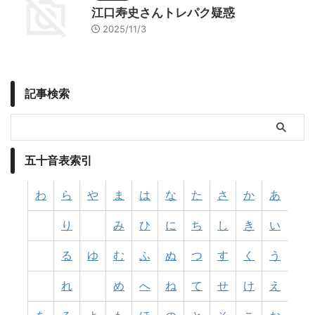
江口寿史さんトレパク疑惑
2025/11/3
記事検索
五十音表索引
わ
ら
や
ま
は
な
た
さ
か
あ
り
み
ひ
に
ち
し
き
い
る
ゆ
む
ふ
ぬ
つ
す
く
う
れ
め
へ
ね
て
せ
け
え