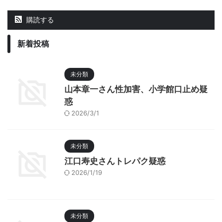
購読する
新着投稿
未分類
山本章一さん性加害、小学館口止め疑
惑
2026/3/1
未分類
江口寿史さんトレパク疑惑
2026/1/19
未分類