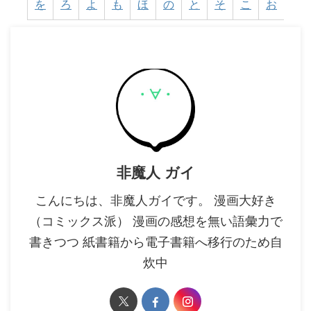
を
ろ
よ
も
ほ
の
と
そ
こ
お
非魔人 ガイ
こんにちは、非魔人ガイです。 漫画大好き
（コミックス派） 漫画の感想を無い語彙力で
書きつつ 紙書籍から電子書籍へ移行のため自
炊中