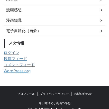
漫画感想
漫画知識
電子書籍化（自炊）
メタ情報
ログイン
投稿フィード
コメントフィード
WordPress.org
プロフィール
プライバシーポリシー
お問い合わせ
電子書籍化と漫画の感想