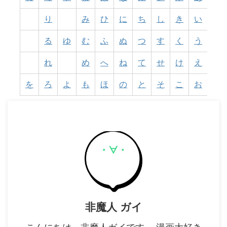
り
み
ひ
に
ち
し
き
い
る
ゆ
む
ふ
ぬ
つ
す
く
う
れ
め
へ
ね
て
せ
け
え
を
ろ
よ
も
ほ
の
と
そ
こ
お
非魔人 ガイ