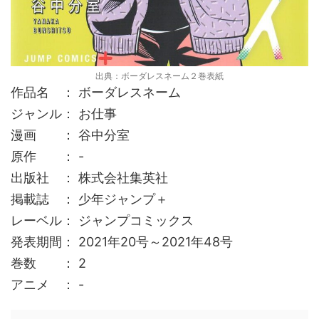
出典：ボーダレスネーム２巻表紙
作品名 ： ボーダレスネーム
ジャンル： お仕事
漫画 ： 谷中分室
原作 ： -
出版社 ： 株式会社集英社
掲載誌 ： 少年ジャンプ＋
レーベル： ジャンプコミックス
発表期間： 2021年20号～2021年48号
巻数 ： 2
アニメ ： -