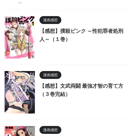
漫画感想
【感想】撲殺ピンク ～性犯罪者処刑
人～（１巻）
漫画感想
【感想】文武両闘 最強才智の育て方
（３巻完結）
漫画感想