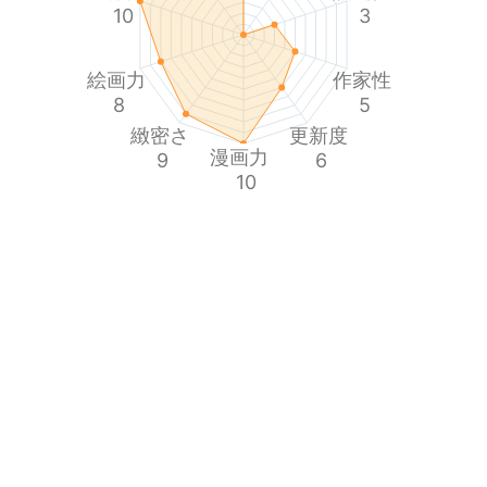
10
3
絵画力
作家性
8
5
緻密さ
更新度
漫画力
9
6
10