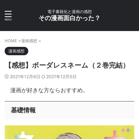
電子書籍化と漫画の感想
その漫画面白かった？
HOME
>
漫画感想
>
漫画感想
【感想】ボーダレスネーム（２巻完結）
2021年12月6日
2021年12月5日
漫画が好きな方ならおすすめ。
基礎情報