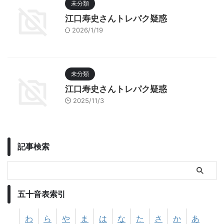
未分類
江口寿史さんトレパク疑惑
2026/1/19
未分類
江口寿史さんトレパク疑惑
2025/11/3
記事検索
五十音表索引
わ
ら
や
ま
は
な
た
さ
か
あ