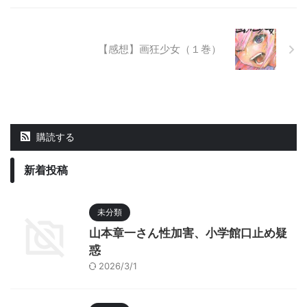
【感想】画狂少女（１巻）
購読する
新着投稿
未分類
山本章一さん性加害、小学館口止め疑
惑
2026/3/1