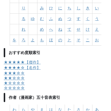
り
み
ひ
に
ち
し
き
い
る
ゆ
む
ふ
ぬ
つ
す
く
う
れ
め
へ
ね
て
せ
け
え
を
ろ
よ
も
ほ
の
と
そ
こ
お
おすすめ度順索引
★★★★★【傑作】
★★★★☆【名作】
★★★☆☆
★★☆☆☆
★☆☆☆☆
☆☆☆☆☆
作者（漫画家）五十音表索引
わ
ら
や
ま
は
な
た
さ
か
あ