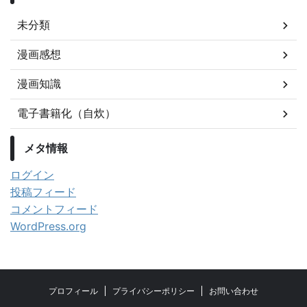
未分類
漫画感想
漫画知識
電子書籍化（自炊）
メタ情報
ログイン
投稿フィード
コメントフィード
WordPress.org
プロフィール
プライバシーポリシー
お問い合わせ