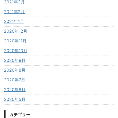
2021年3月
2021年2月
2021年1月
2020年12月
2020年11月
2020年10月
2020年9月
2020年8月
2020年7月
2020年6月
2020年5月
カテゴリー