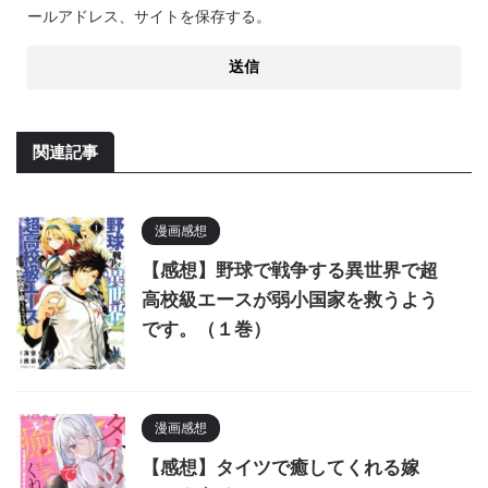
ールアドレス、サイトを保存する。
関連記事
漫画感想
【感想】野球で戦争する異世界で超
高校級エースが弱小国家を救うよう
です。（１巻）
漫画感想
【感想】タイツで癒してくれる嫁