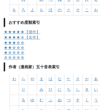
を
ろ
よ
も
ほ
の
と
そ
こ
お
おすすめ度順索引
★★★★★【傑作】
★★★★☆【名作】
★★★☆☆
★★☆☆☆
★☆☆☆☆
☆☆☆☆☆
作者（漫画家）五十音表索引
わ
ら
や
ま
は
な
た
さ
か
あ
り
み
ひ
に
ち
し
き
い
る
ゆ
む
ふ
ぬ
つ
す
く
う