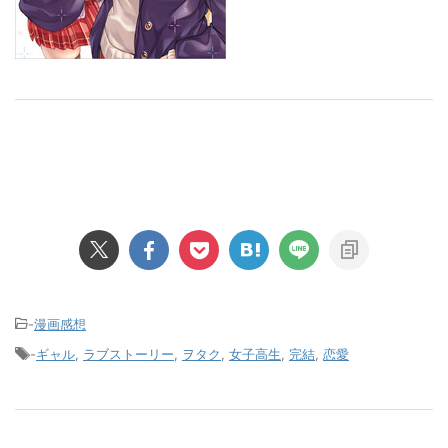
-
漫画感想
-
ギャル
,
ラブストーリー
,
ヲタク
,
女子高生
,
完結
,
恋愛