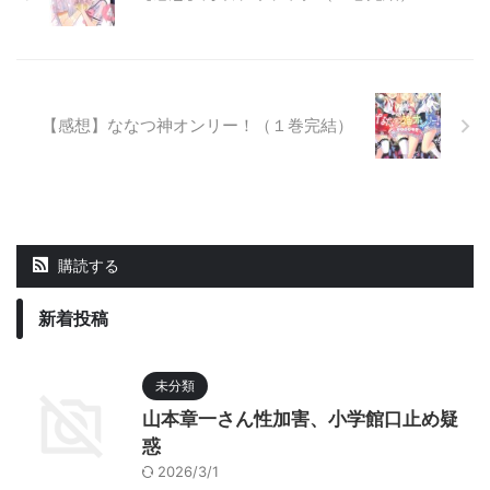
【感想】ななつ神オンリー！（１巻完結）
購読する
新着投稿
未分類
山本章一さん性加害、小学館口止め疑
惑
2026/3/1