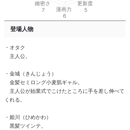
緻密さ
更新度
漫画力
7
5
6
登場人物
・オタク
主人公。
・金城（きんじょう）
金髪セミロング小麦肌ギャル。
主人公が始業式でこけたところに手を差し伸べて
くれる。
・姫川（ひめかわ）
黒髪ツインテ。