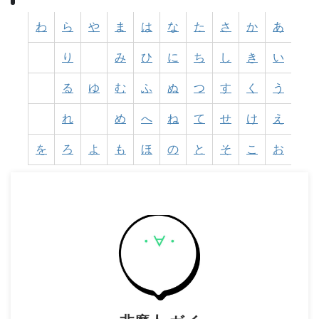
わ
ら
や
ま
は
な
た
さ
か
あ
り
み
ひ
に
ち
し
き
い
る
ゆ
む
ふ
ぬ
つ
す
く
う
れ
め
へ
ね
て
せ
け
え
を
ろ
よ
も
ほ
の
と
そ
こ
お