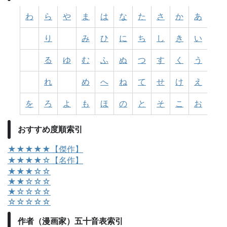
わ
ら
や
ま
は
な
た
さ
か
あ
り
み
ひ
に
ち
し
き
い
る
ゆ
む
ふ
ぬ
つ
す
く
う
れ
め
へ
ね
て
せ
け
え
を
ろ
よ
も
ほ
の
と
そ
こ
お
おすすめ度順索引
★★★★★【傑作】
★★★★☆【名作】
★★★☆☆
★★☆☆☆
★☆☆☆☆
☆☆☆☆☆
作者（漫画家）五十音表索引