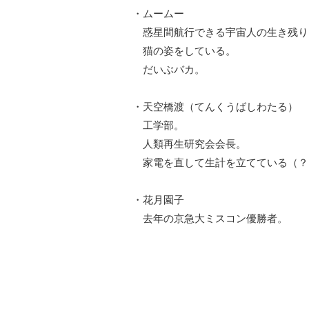
・ムームー
惑星間航行できる宇宙人の生き残り
猫の姿をしている。
だいぶバカ。
・天空橋渡（てんくうばしわたる）
工学部。
人類再生研究会会長。
家電を直して生計を立てている（？
・花月園子
去年の京急大ミスコン優勝者。