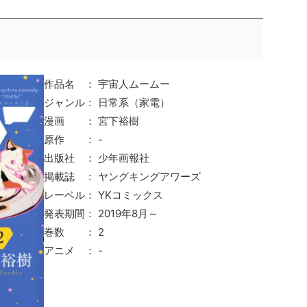
作品名 ： 宇宙人ムームー
ジャンル： 日常系（家電）
漫画 ： 宮下裕樹
原作 ： -
出版社 ： 少年画報社
掲載誌 ： ヤングキングアワーズ
レーベル： YKコミックス
発表期間： 2019年8月～
巻数 ： 2
アニメ ： -