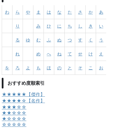
わ
ら
や
ま
は
な
た
さ
か
あ
り
み
ひ
に
ち
し
き
い
る
ゆ
む
ふ
ぬ
つ
す
く
う
れ
め
へ
ね
て
せ
け
え
を
ろ
よ
も
ほ
の
と
そ
こ
お
おすすめ度順索引
★★★★★【傑作】
★★★★☆【名作】
★★★☆☆
★★☆☆☆
★☆☆☆☆
☆☆☆☆☆