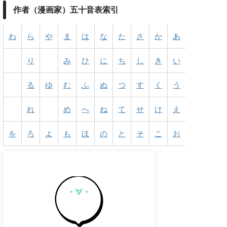
作者（漫画家）五十音表索引
わ
ら
や
ま
は
な
た
さ
か
あ
り
み
ひ
に
ち
し
き
い
る
ゆ
む
ふ
ぬ
つ
す
く
う
れ
め
へ
ね
て
せ
け
え
を
ろ
よ
も
ほ
の
と
そ
こ
お