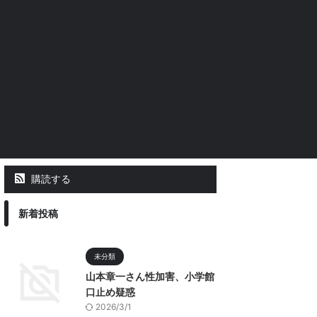
購読する
新着投稿
未分類
山本章一さん性加害、小学館
口止め疑惑
2026/3/1