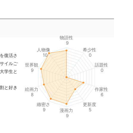
物語性
9
人物像
希少性
10
0
を復活さ
サイルご
世界観
話題性
9
0
大学生と
割と好き
絵画力
作家性
8
6
緻密さ
更新度
9
5
漫画力
9