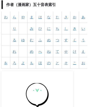
作者（漫画家）五十音表索引
わ
ら
や
ま
は
な
た
さ
か
あ
り
み
ひ
に
ち
し
き
い
る
ゆ
む
ふ
ぬ
つ
す
く
う
れ
め
へ
ね
て
せ
け
え
を
ろ
よ
も
ほ
の
と
そ
こ
お