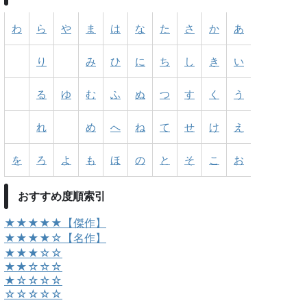
わ
ら
や
ま
は
な
た
さ
か
あ
り
み
ひ
に
ち
し
き
い
る
ゆ
む
ふ
ぬ
つ
す
く
う
れ
め
へ
ね
て
せ
け
え
を
ろ
よ
も
ほ
の
と
そ
こ
お
おすすめ度順索引
★★★★★【傑作】
★★★★☆【名作】
★★★☆☆
★★☆☆☆
★☆☆☆☆
☆☆☆☆☆