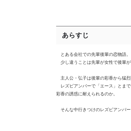
あらすじ
とある会社での先輩後輩の恋物語。
少し違うことは先輩が女性で後輩が
主人公・弘子は後輩の彩香から猛烈
レズビアンバーで「エース」とまで
彩香の誘惑に耐えられるのか。
そんな中行きつけのレズビアンバー