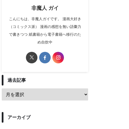
非魔人 ガイ
こんにちは、非魔人ガイです。 漫画大好き
（コミックス派） 漫画の感想を無い語彙力
で書きつつ 紙書籍から電子書籍へ移行のた
め自炊中
過去記事
アーカイブ