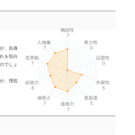
物語性
7
人物像
希少性
7
0
が、自身
れを告白
世界観
話題性
7
0
のでしょ
が、理佐
絵画力
作家性
6
5
緻密さ
更新度
7
5
漫画力
7