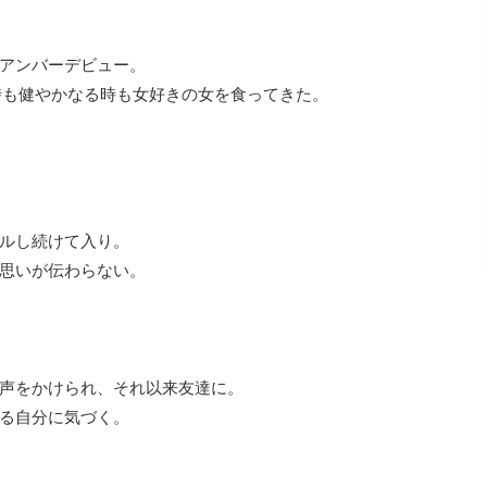
アンバーデビュー。
時も健やかなる時も女好きの女を食ってきた。
ルし続けて入り。
思いが伝わらない。
声をかけられ、それ以来友達に。
る自分に気づく。