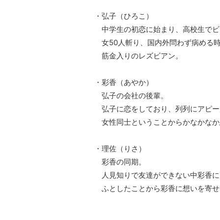
・弘子（ひろこ）
中学生の初恋に始まり、高校生でビ
女50人斬り、国内外問わず病める
筋金入りのレズビアン。
・彩香（あやか）
弘子の会社の後輩。
弘子に恋をしており、列列にアピー
女性同士ということからかなかなか
・理佐（りさ）
彩香の同期。
人見知りで友達ができない中彩香に
ふとしたことから彩香に想いを寄せ