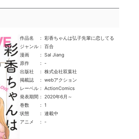
作品名 ： 彩香ちゃんは弘子先輩に恋してる
ジャンル： 百合
漫画 ： Sal Jiang
原作 ： -
出版社 ： 株式会社双葉社
掲載誌 ： webアクション
レーベル： ActionComics
発表期間： 2020年6月～
巻数 ： 1
状態 ： 連載中
アニメ ： -