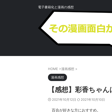
電子書籍化と漫画の感想
HOME
>
漫画感想
>
漫画感想
【感想】彩香ちゃん
2021年10月12日
2021年10月10日
百合が好きな方におすすめ。