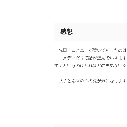
感想
先日「白と黒」が置いてあったのは
コメディ寄りで話が進んでいきます
するというのはどれほどの勇気がいる
弘子と彩香の子の先が気になります