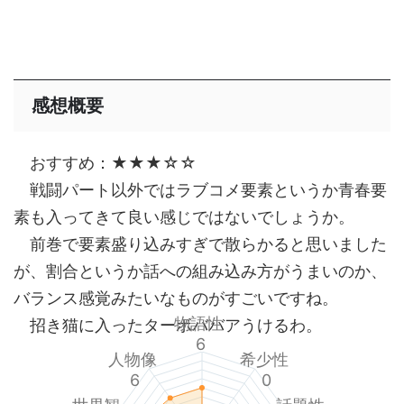
感想概要
おすすめ：★★★☆☆
戦闘パート以外ではラブコメ要素というか青春要
素も入ってきて良い感じではないでしょうか。
前巻で要素盛り込みすぎで散らかると思いました
が、割合というか話への組み込み方がうまいのか、
バランス感覚みたいなものがすごいですね。
物語性
招き猫に入ったターボババアうけるわ。
6
人物像
希少性
6
0