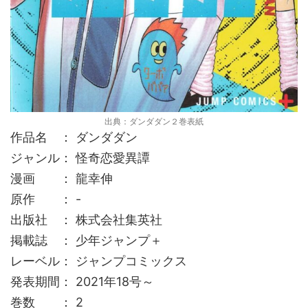
出典：ダンダダン２巻表紙
作品名 ： ダンダダン
ジャンル： 怪奇恋愛異譚
漫画 ： 龍幸伸
原作 ： -
出版社 ： 株式会社集英社
掲載誌 ： 少年ジャンプ＋
レーベル： ジャンプコミックス
発表期間： 2021年18号～
巻数 ： 2