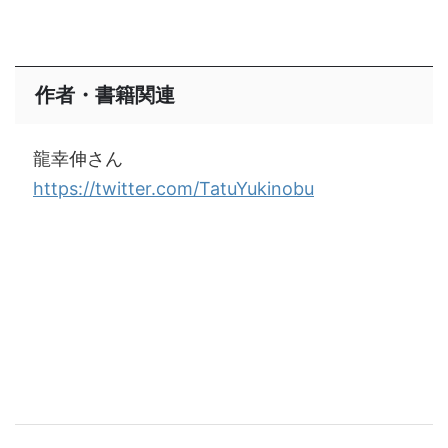
作者・書籍関連
龍幸伸さん
https://twitter.com/TatuYukinobu