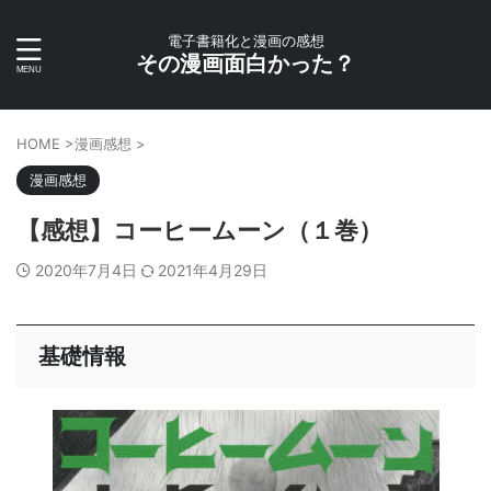
電子書籍化と漫画の感想
その漫画面白かった？
HOME
>
漫画感想
>
漫画感想
【感想】コーヒームーン（１巻）
2020年7月4日
2021年4月29日
基礎情報