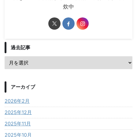
炊中
過去記事
アーカイブ
2026年2月
2025年12月
2025年11月
2025年10月