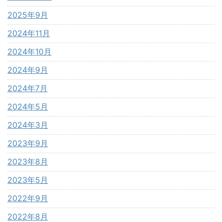
2025年9月
2024年11月
2024年10月
2024年9月
2024年7月
2024年5月
2024年3月
2023年9月
2023年8月
2023年5月
2022年9月
2022年8月