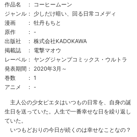
作品名 ： コーヒームーン
ジャンル： 少しだけ暗い、回る日常コメディ
漫画 ： 牡丹もちと
原作 ： -
出版社 ： 株式会社KADOKAWA
掲載誌 ： 電撃マオウ
レーベル： ヤングジャンプコミックス・ウルトラ
発表期間： 2020年3月～
巻数 ： 1
アニメ ： -
主人公の少女ピエタはいつもの日常を、自身の誕
生日を送っていた。人生で一番幸せな日を繰り返し
ていた。
いつもどおりの今日が続くのは幸せなことなの？