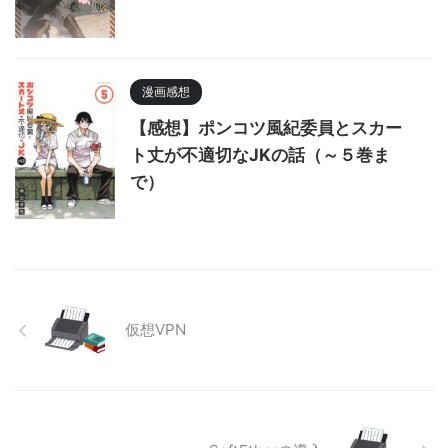
漫画感想
【感想】ポンコツ風紀委員とスカー
ト丈が不適切なJKの話（～５巻ま
で）
仮想VPN