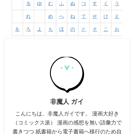
る
ゆ
む
ふ
ぬ
つ
す
く
う
れ
め
へ
ね
て
せ
け
え
を
ろ
よ
も
ほ
の
と
そ
こ
お
非魔人 ガイ
こんにちは、非魔人ガイです。 漫画大好き
（コミックス派） 漫画の感想を無い語彙力で
書きつつ 紙書籍から電子書籍へ移行のため自