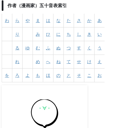
作者（漫画家）五十音表索引
わ
ら
や
ま
は
な
た
さ
か
あ
り
み
ひ
に
ち
し
き
い
る
ゆ
む
ふ
ぬ
つ
す
く
う
れ
め
へ
ね
て
せ
け
え
を
ろ
よ
も
ほ
の
と
そ
こ
お