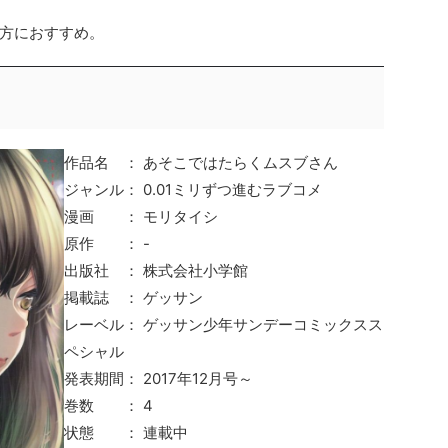
方におすすめ。
作品名 ： あそこではたらくムスブさん
ジャンル： 0.01ミリずつ進むラブコメ
漫画 ： モリタイシ
原作 ： -
出版社 ： 株式会社小学館
掲載誌 ： ゲッサン
レーベル： ゲッサン少年サンデーコミックスス
ペシャル
発表期間： 2017年12月号～
巻数 ： 4
状態 ： 連載中