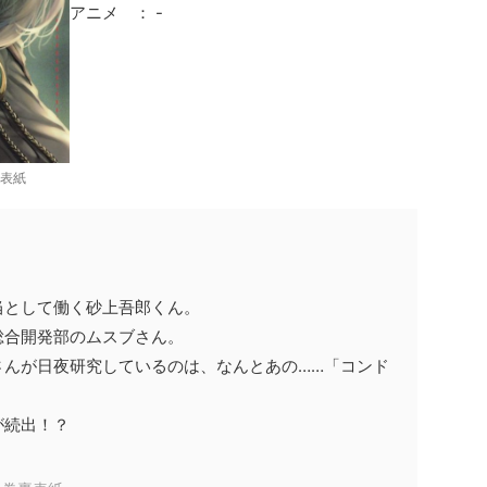
アニメ ： -
表紙
として働く砂上吾郎くん。
合開発部のムスブさん。
んが日夜研究しているのは、なんとあの……「コンド
が続出！？