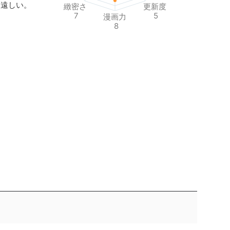
ち遠しい。
緻密さ
更新度
7
5
漫画力
8