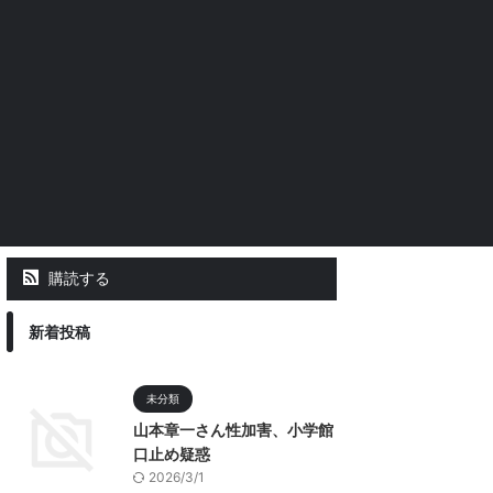
購読する
新着投稿
未分類
山本章一さん性加害、小学館
口止め疑惑
2026/3/1