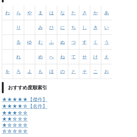
わ
ら
や
ま
は
な
た
さ
か
あ
り
み
ひ
に
ち
し
き
い
る
ゆ
む
ふ
ぬ
つ
す
く
う
れ
め
へ
ね
て
せ
け
え
を
ろ
よ
も
ほ
の
と
そ
こ
お
おすすめ度順索引
★★★★★【傑作】
★★★★☆【名作】
★★★☆☆
★★☆☆☆
★☆☆☆☆
☆☆☆☆☆