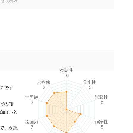
１巻裏表紙
物語性
6
人物像
希少性
7
0
チです
世界観
話題性
7
0
どの知
面白いと
絵画力
作家性
7
5
で、次読