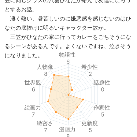
笠に同じクラスの八雲ひなたが絡んで友達になろう
とするお話。
凄く熱い、暑苦しいのに嫌悪感を感じないのはひ
なたの底抜けに明るいキャラクター故か。
三笠がひなたの家に行ってカレーをごちそうにな
るシーンがあるんです。よくないですね、泣きそう
物語性
になりました。
6
人物像
希少性
8
2
世界観
話題性
6
0
絵画力
作家性
7
5
緻密さ
更新度
漫画力
7
5
8