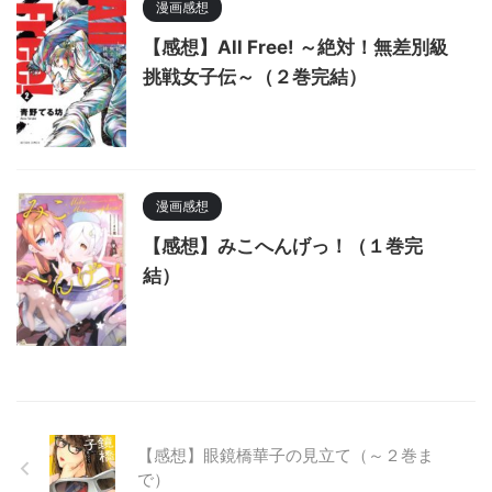
漫画感想
【感想】All Free! ～絶対！無差別級
挑戦女子伝～（２巻完結）
漫画感想
【感想】みこへんげっ！（１巻完
結）
【感想】眼鏡橋華子の見立て（～２巻ま
で）