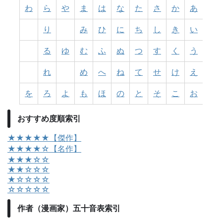
わ
ら
や
ま
は
な
た
さ
か
あ
り
み
ひ
に
ち
し
き
い
る
ゆ
む
ふ
ぬ
つ
す
く
う
れ
め
へ
ね
て
せ
け
え
を
ろ
よ
も
ほ
の
と
そ
こ
お
おすすめ度順索引
★★★★★【傑作】
★★★★☆【名作】
★★★☆☆
★★☆☆☆
★☆☆☆☆
☆☆☆☆☆
作者（漫画家）五十音表索引