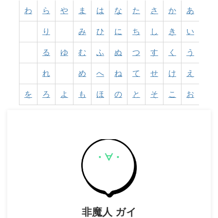
わ
ら
や
ま
は
な
た
さ
か
あ
り
み
ひ
に
ち
し
き
い
る
ゆ
む
ふ
ぬ
つ
す
く
う
れ
め
へ
ね
て
せ
け
え
を
ろ
よ
も
ほ
の
と
そ
こ
お
非魔人 ガイ