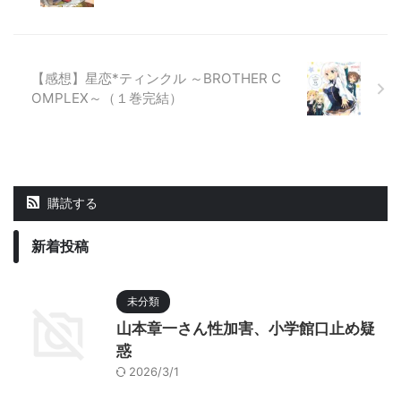
【感想】星恋*ティンクル ～BROTHER C
OMPLEX～（１巻完結）
購読する
新着投稿
未分類
山本章一さん性加害、小学館口止め疑
惑
2026/3/1