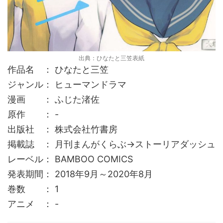
出典：ひなたと三笠表紙
作品名 ： ひなたと三笠
ジャンル： ヒューマンドラマ
漫画 ： ふじた渚佐
原作 ： -
出版社 ： 株式会社竹書房
掲載誌 ： 月刊まんがくらぶ→ストーリアダッシュ
レーベル： BAMBOO COMICS
発表期間： 2018年9月～2020年8月
巻数 ： 1
アニメ ： -