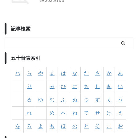
2025/11/3
記事検索
五十音表索引
わ
ら
や
ま
は
な
た
さ
か
あ
り
み
ひ
に
ち
し
き
い
る
ゆ
む
ふ
ぬ
つ
す
く
う
れ
め
へ
ね
て
せ
け
え
を
ろ
よ
も
ほ
の
と
そ
こ
お