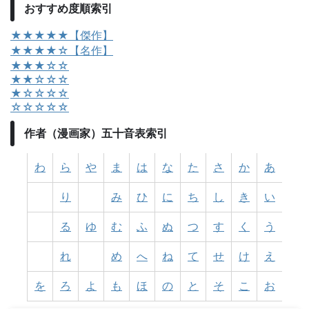
おすすめ度順索引
★★★★★【傑作】
★★★★☆【名作】
★★★☆☆
★★☆☆☆
★☆☆☆☆
☆☆☆☆☆
作者（漫画家）五十音表索引
わ
ら
や
ま
は
な
た
さ
か
あ
り
み
ひ
に
ち
し
き
い
る
ゆ
む
ふ
ぬ
つ
す
く
う
れ
め
へ
ね
て
せ
け
え
を
ろ
よ
も
ほ
の
と
そ
こ
お