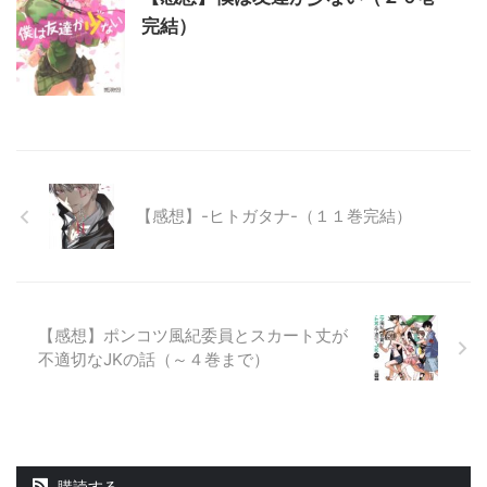
完結）
【感想】-ヒトガタナ-（１１巻完結）
【感想】ポンコツ風紀委員とスカート丈が
不適切なJKの話（～４巻まで）
購読する