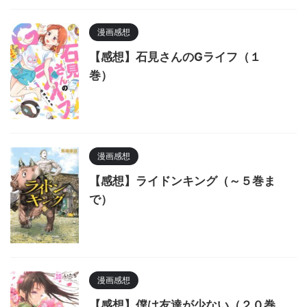
漫画感想
【感想】石見さんのGライフ（１
巻）
漫画感想
【感想】ライドンキング（～５巻ま
で）
漫画感想
【感想】僕は友達が少ない（２０巻