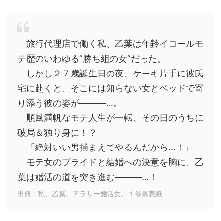
旅行代理店で働く私、乙葉は年齢イコールモ
テ歴のいわゆる”勝ち組の女”だった。
しかし２７歳誕生日の夜、ケーキ片手に彼氏
宅に赴くと、そこには知らない女とベッドで寄
り添う彼の姿が―――…。
順風満帆なモテ人生が一転、その日のうちに
破局＆独り身に！？
「絶対いい男捕まえてやるんだから…！」
モテ女のプライドと結婚への決意を胸に、乙
葉は婚活の道を突き進む―――…！
出典：私、乙葉。アラサー婚活女。１巻裏表紙