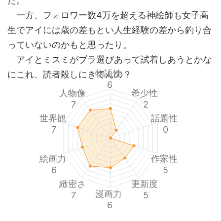
だ。
一方、フォロワー数4万を超える神絵師も女子高
生でアイには歳の差もとい人生経験の差から釣り合
っていないのかもと思ったり。
アイとミスミがブラ選びあって試着しあうとかな
物語性
にこれ、読者殺しにきてんの？
6
人物像
希少性
7
2
世界観
話題性
7
0
絵画力
作家性
6
5
緻密さ
更新度
漫画力
7
5
6