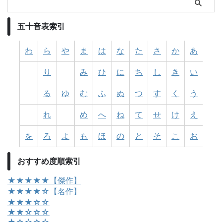
五十音表索引
わ
ら
や
ま
は
な
た
さ
か
あ
り
み
ひ
に
ち
し
き
い
る
ゆ
む
ふ
ぬ
つ
す
く
う
れ
め
へ
ね
て
せ
け
え
を
ろ
よ
も
ほ
の
と
そ
こ
お
おすすめ度順索引
★★★★★【傑作】
★★★★☆【名作】
★★★☆☆
★★☆☆☆