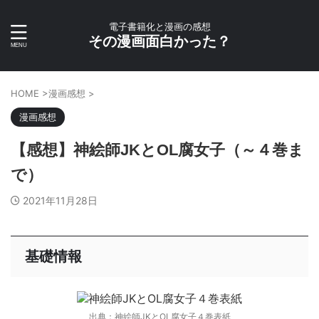
電子書籍化と漫画の感想
その漫画面白かった？
HOME
>
漫画感想
>
漫画感想
【感想】神絵師JKとOL腐女子（～４巻ま
で）
2021年11月28日
基礎情報
出典：神絵師JKとOL腐女子４巻表紙