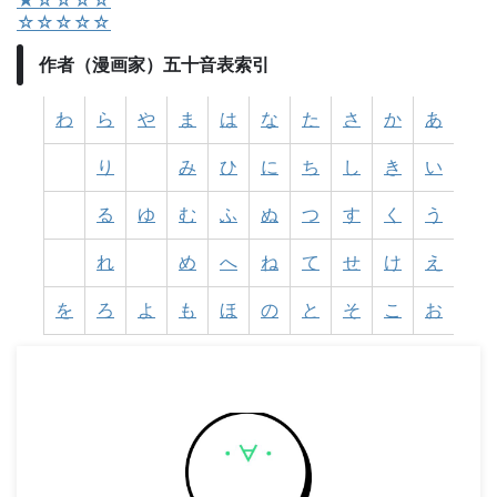
★☆☆☆☆
☆☆☆☆☆
作者（漫画家）五十音表索引
わ
ら
や
ま
は
な
た
さ
か
あ
り
み
ひ
に
ち
し
き
い
る
ゆ
む
ふ
ぬ
つ
す
く
う
れ
め
へ
ね
て
せ
け
え
を
ろ
よ
も
ほ
の
と
そ
こ
お