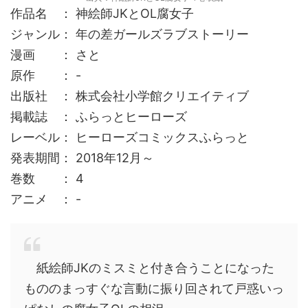
作品名 ： 神絵師JKとOL腐女子
ジャンル： 年の差ガールズラブストーリー
漫画 ： さと
原作 ： -
出版社 ： 株式会社小学館クリエイティブ
掲載誌 ： ふらっとヒーローズ
レーベル： ヒーローズコミックスふらっと
発表期間： 2018年12月～
巻数 ： 4
アニメ ： -
紙絵師JKのミスミと付き合うことになった
もののまっすぐな言動に振り回されて戸惑いっ