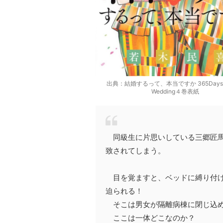
出典：結婚するって、本当ですか 365Days T
Wedding４巻表紙
同級生に片思いしている三郷匠馬
致されてしまう。
目を覚ますと、ベッドに縛り付け
迫られる！
そこは男女が隔離病棟に閉じ込め
ここは一体どこなのか？