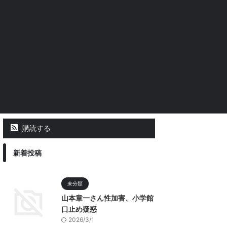
購読する
新着投稿
未分類
山本章一さん性加害、小学館
口止め疑惑
2026/3/1