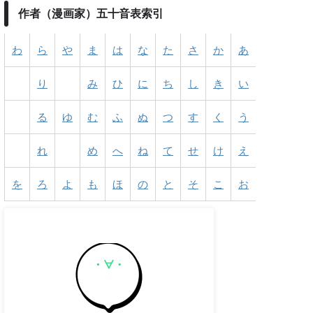
作者（漫画家）五十音表索引
わ
ら
や
ま
は
な
た
さ
か
あ
り
み
ひ
に
ち
し
き
い
る
ゆ
む
ふ
ぬ
つ
す
く
う
れ
め
へ
ね
て
せ
け
え
を
ろ
よ
も
ほ
の
と
そ
こ
お