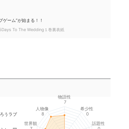
ブゲーム”が始まる！！
s To The Wedding１巻裏表紙
物語性
7
人物像
希少性
8
0
ろうラブ
世界観
話題性
7
0