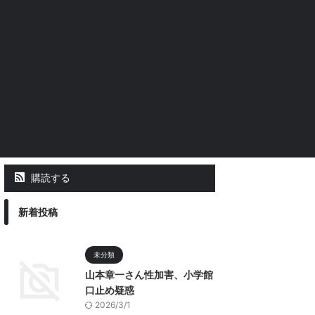
購読する
新着投稿
未分類
山本章一さん性加害、小学館
口止め疑惑
2026/3/1