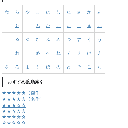
わ
ら
や
ま
は
な
た
さ
か
あ
り
み
ひ
に
ち
し
き
い
る
ゆ
む
ふ
ぬ
つ
す
く
う
れ
め
へ
ね
て
せ
け
え
を
ろ
よ
も
ほ
の
と
そ
こ
お
おすすめ度順索引
★★★★★【傑作】
★★★★☆【名作】
★★★☆☆
★★☆☆☆
★☆☆☆☆
☆☆☆☆☆