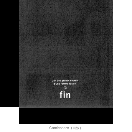
Comicshare（自炊）