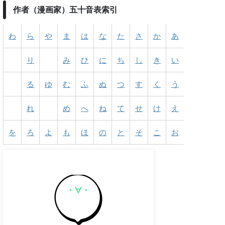
作者（漫画家）五十音表索引
わ
ら
や
ま
は
な
た
さ
か
あ
り
み
ひ
に
ち
し
き
い
る
ゆ
む
ふ
ぬ
つ
す
く
う
れ
め
へ
ね
て
せ
け
え
を
ろ
よ
も
ほ
の
と
そ
こ
お