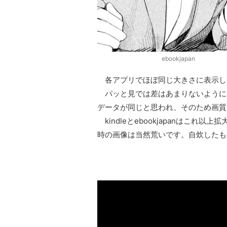
ebookjapan
各アプリでほぼ同じ大きさに表示し
パッと見では差はあまりないように
データが同じと思われ、そのため画質
kindleとebookjapanはこ
時の画像は当然荒いです。自炊したも