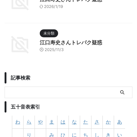
2026/1/19
未分類
江口寿史さんトレパク疑惑
2025/11/3
記事検索
五十音表索引
わ
ら
や
ま
は
な
た
さ
か
あ
り
み
ひ
に
ち
し
き
い