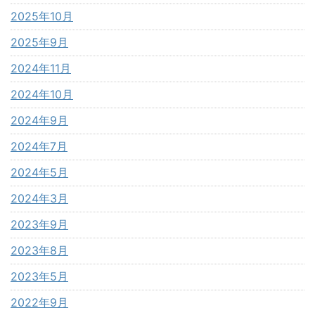
2025年10月
2025年9月
2024年11月
2024年10月
2024年9月
2024年7月
2024年5月
2024年3月
2023年9月
2023年8月
2023年5月
2022年9月