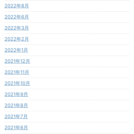
2022年8月
2022年6月
2022年3月
2022年2月
2022年1月
2021年12月
2021年11月
2021年10月
2021年9月
2021年8月
2021年7月
2021年6月