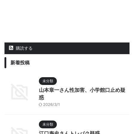
購読する
新着投稿
未分類
山本章一さん性加害、小学館口止め疑
惑
2026/3/1
未分類
江口寿史さんトレパク疑惑