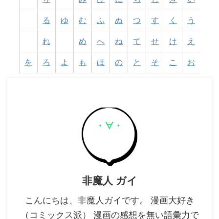
る
ゆ
む
ふ
ぬ
つ
す
く
う
れ
め
へ
ね
て
せ
け
え
を
ろ
よ
も
ほ
の
と
そ
こ
お
非魔人 ガイ
こんにちは、非魔人ガイです。 漫画大好き
（コミックス派） 漫画の感想を無い語彙力で