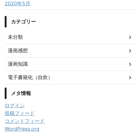
2020年5月
カテゴリー
未分類
漫画感想
漫画知識
電子書籍化（自炊）
メタ情報
ログイン
投稿フィード
コメントフィード
WordPress.org