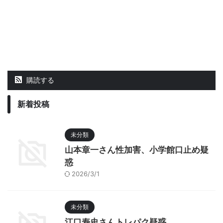
購読する
新着投稿
未分類
山本章一さん性加害、小学館口止め疑
惑
2026/3/1
未分類
江口寿史さんトレパク疑惑