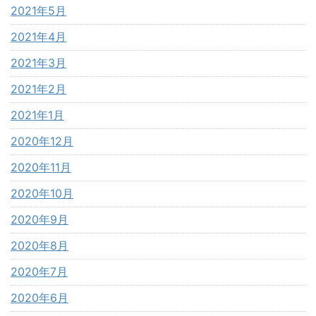
2021年5月
2021年4月
2021年3月
2021年2月
2021年1月
2020年12月
2020年11月
2020年10月
2020年9月
2020年8月
2020年7月
2020年6月