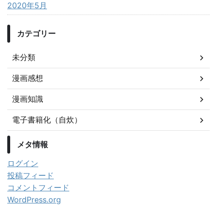
2020年5月
カテゴリー
未分類
漫画感想
漫画知識
電子書籍化（自炊）
メタ情報
ログイン
投稿フィード
コメントフィード
WordPress.org