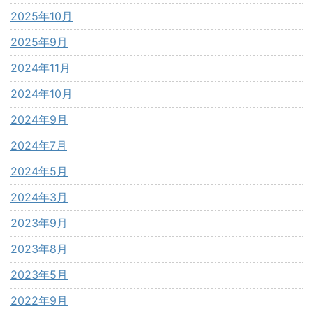
2025年10月
2025年9月
2024年11月
2024年10月
2024年9月
2024年7月
2024年5月
2024年3月
2023年9月
2023年8月
2023年5月
2022年9月