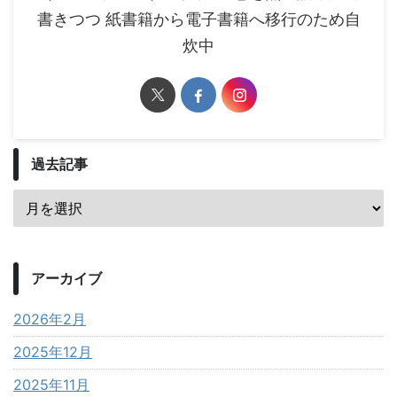
書きつつ 紙書籍から電子書籍へ移行のため自
炊中
過去記事
アーカイブ
2026年2月
2025年12月
2025年11月