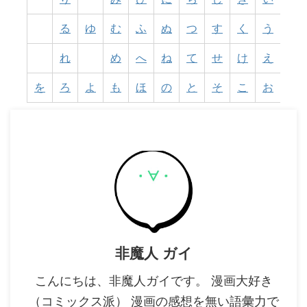
る
ゆ
む
ふ
ぬ
つ
す
く
う
れ
め
へ
ね
て
せ
け
え
を
ろ
よ
も
ほ
の
と
そ
こ
お
非魔人 ガイ
こんにちは、非魔人ガイです。 漫画大好き
（コミックス派） 漫画の感想を無い語彙力で