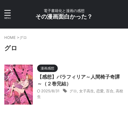
電子書籍化と漫画の感想
その漫画面白かった？
HOME
>
グロ
グロ
漫画感想
【感想】パラフィリア～人間椅子奇譚
～（２巻完結）
2025/8/31
グロ
,
女子高生
,
恋愛
,
百合
,
高校
生